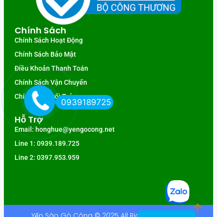
Chính Sách
Chính Sách Hoạt Động
Chính Sách Bảo Mật
Điều Khoản Thanh Toán
Chính Sách Vận Chuyển
Chính Sách Đổi Trả
0939189725
Hỗ Trợ
Email: honghue@yengocong.net
Line 1: 0939.189.725
Line 2: 0397.953.959
Yến Sào Gò Công © 2025 All Rights Reserved.